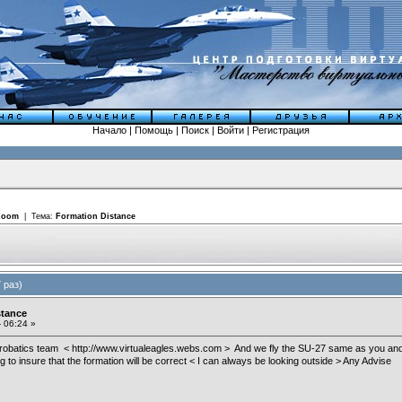
Начало
|
Помощь
|
Поиск
|
Войти
|
Регистрация
 Room
| Тема:
Formation Distance
 раз)
stance
 06:24 »
crobatics team <
http://www.virtualeagles.webs.com
> And we fly the SU-27 same as you and w
g to insure that the formation will be correct < I can always be looking outside > Any Advise