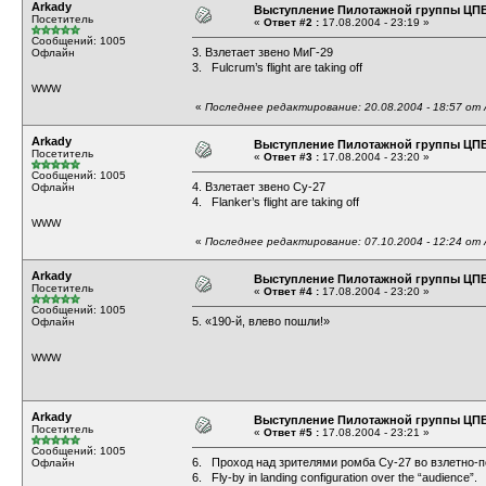
Arkady
Выступление Пилотажной группы ЦП
Посетитель
«
Ответ #2 :
17.08.2004 - 23:19 »
Сообщений: 1005
3. Взлетает звено МиГ-29
Офлайн
3. Fulcrum’s flight are taking off
WWW
«
Последнее редактирование: 20.08.2004 - 18:57 от 
Arkady
Выступление Пилотажной группы ЦП
Посетитель
«
Ответ #3 :
17.08.2004 - 23:20 »
Сообщений: 1005
4. Взлетает звено Су-27
Офлайн
4. Flanker’s flight are taking off
WWW
«
Последнее редактирование: 07.10.2004 - 12:24 от 
Arkady
Выступление Пилотажной группы ЦП
Посетитель
«
Ответ #4 :
17.08.2004 - 23:20 »
Сообщений: 1005
5. «190-й, влево пошли!»
Офлайн
WWW
Arkady
Выступление Пилотажной группы ЦП
Посетитель
«
Ответ #5 :
17.08.2004 - 23:21 »
Сообщений: 1005
6. Проход над зрителями ромба Су-27 во взлетно-
Офлайн
6. Fly-by in landing configuration over the “audience”.