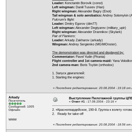
Leader:
Konctantin Borovik (const)
Left wingman:
Daniil Tuseev (Han)
Right wingman:
Alexander Bagry (Enot)
Tail wingman & solo aerobatics:
Andrey Solomykin (A
Fulcrum’s flight:
Leader:
Dmitry Egorov (dim77)
Left wingman:
Alexander Degtyarev (military_upir)
Right wingman:
Alexander Drannikov (Skylark)
Pair of Flankers:
Leader:
Arkady Zakharov (arkady)
Wingman:
Andrey Sergienko (MGIMOnster).
The demonstration was directed and displayed by:
Commentator:
Pavel Yudin (Pirania)
Flight controller and 1st camera-maid:
Yana Volodko
2nd camera-man:
Boris Tsybin (orthodox)
1. Запуск двигателей:
1. Starting the engines:
«
Последнее редактирование: 20.08.2004 - 19:18 от 
Arkady
Выступление Пилотажной группы ЦП
Посетитель
«
Ответ #1 :
17.08.2004 - 23:16 »
Сообщений: 1005
2. «Красногвардейское, 190-й. Группа к взлету готов
Офлайн
2. Ready for take-off
WWW
«
Последнее редактирование: 20.08.2004 - 18:56 от 