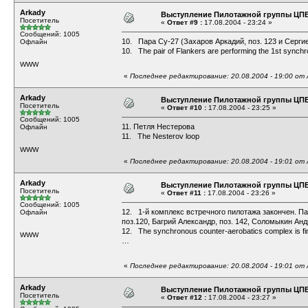
Arkady
Выступление Пилотажной группы ЦП
Посетитель
«
Ответ #9 :
17.08.2004 - 23:24 »
Сообщений: 1005
10. Пара Су-27 (Захаров Аркадий, поз. 123 и Сергие
Офлайн
10. The pair of Flankers are performing the 1st synch
WWW
«
Последнее редактирование: 20.08.2004 - 19:00 от 
Arkady
Выступление Пилотажной группы ЦП
Посетитель
«
Ответ #10 :
17.08.2004 - 23:25 »
Сообщений: 1005
11. Петля Нестерова
Офлайн
11. The Nesterov loop
WWW
«
Последнее редактирование: 20.08.2004 - 19:01 от 
Arkady
Выступление Пилотажной группы ЦП
Посетитель
«
Ответ #11 :
17.08.2004 - 23:26 »
Сообщений: 1005
12. 1-й комплекс встречного пилотажа закончен. Пар
Офлайн
поз.120, Багрий Александр, поз. 142, Соломыкин Анд
12. The synchronous counter-aerobatics complex is finis
WWW
…
«
Последнее редактирование: 20.08.2004 - 19:01 от 
Arkady
Выступление Пилотажной группы ЦП
Посетитель
«
Ответ #12 :
17.08.2004 - 23:27 »