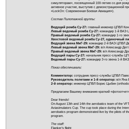
симуляторам», посвященный 100-летию со дня рожде
активное участие, выступив с демонстрационной пр
«LockOn: Современная Боевая Авиация»).
Состав Пилотажной группы:
Ведущий ромба Су-27:
главный инженер ЦПВЛ Конст
Левый ведомый ромба Су-27:
командир 1-й ВАЭ Ц
Правый ведомый ромба Су-27:
командир 1-го зве
Хвостовой ведомый ромба Су-27, одиночный п
Ведущий звена МиГ-29:
командир 2-й ВАЭ ЦПВЛ Дми
Левый ведомый звена МиГ-29:
в/л Александр Дегтяр
Правый ведомый звена МиГ-29:
в/л Александр Дра
Ведущий пары Су-27:
начальник пресс-службы ЦПВ
Ведомый пары Су-27:
командир 3-го звена 1-й ВА
Показ обеспечивали:
Комментатор:
сотрудник пресс-службы ЦПВЛ Павел 
Руководитель полетами и 1-й оператор:
в/л Яна 
2-й оператор:
инженер ЦПВЛ Борис Цыбин (orthodox
Предлагаем Вашему вниманию краткий «фотоотчет»
Dear friends!
On August 13th and 14th the aerobatics team of the VFTC
Aviasimulators Cup. The cup took place during the Intern
aerobatics program demonstrated live by the pilots of
program.
The staff:
Flanker’s flight: