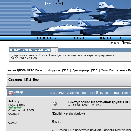
Начало
|
Помо
Добро пожаловать,
Гость
. Пожалуйста,
войдите
или
зарегистрируйтесь
.
06.08.2026 - 22:00
Форум ЦПВЛ / VFTC Forum
|
Форумы ЦПВЛ
|
Пресс-центр ЦПВЛ
| Тема:
Выступление П
Страниц:
[
1
]
2
Все
Автор
Тема: Выступление Пилотажной группы ЦПВЛ (Прочит
Arkady
Выступление Пилотажной группы ЦП
Посетитель
«
:
17.08.2004 - 23:15 »
Сообщений: 1005
(English version below)
Офлайн
Друзья!
WWW
С 13-го по 14-е августа в рамках Первого Междуна