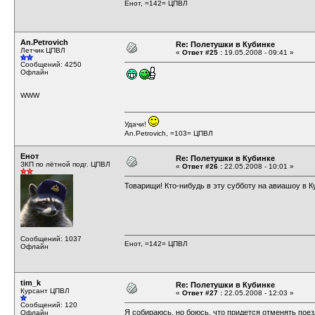
Енот, =142= ЦПВЛ
An.Petrovich
Re: Полетушки в Кубинке
Летчик ЦПВЛ
«
Ответ #25 :
19.05.2008 - 09:41 »
Сообщений: 4250
Офлайн
WWW
Удачи!
An.Petrovich, =103= ЦПВЛ
Енот
Re: Полетушки в Кубинке
ЗКП по лётной подг. ЦПВЛ
«
Ответ #26 :
22.05.2008 - 10:01 »
Товарищи! Кто-нибудь в эту субботу на авиашоу в К
Сообщений: 1037
Енот, =142= ЦПВЛ
Офлайн
tim_k
Re: Полетушки в Кубинке
Курсант ЦПВЛ
«
Ответ #27 :
22.05.2008 - 12:03 »
Сообщений: 120
Я собираюсь, но боюсь, что придется отменять поезд
Офлайн