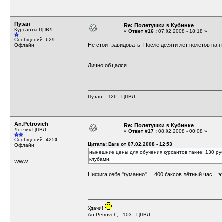
Пузан
Re: Полетушки в Кубинке
Курсанты ЦПВЛ
«
Ответ #16 :
07.02.2008 - 18:18 »
Сообщений: 629
Не стоит завидовать. После десяти лет полетов на 
Офлайн
Лично общался.
Пузан, =126= ЦПВЛ
An.Petrovich
Re: Полетушки в Кубинке
Летчик ЦПВЛ
«
Ответ #17 :
08.02.2008 - 00:08 »
Сообщений: 4250
Цитата: Bars от 07.02.2008 - 12:53
Офлайн
нынешние цены для обучения курсантов такие: 130 ру
клубами.
WWW
Нифига себе "гуманно".... 400 баксов лётный час... 
Удачи!
An.Petrovich, =103= ЦПВЛ