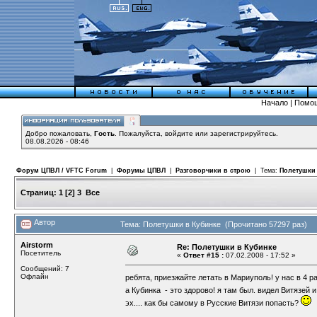
Начало
|
Помо
Добро пожаловать,
Гость
. Пожалуйста,
войдите
или
зарегистрируйтесь
.
08.08.2026 - 08:46
Форум ЦПВЛ / VFTC Forum
|
Форумы ЦПВЛ
|
Разговорчики в строю
| Тема:
Полетушки
Страниц:
1
[
2
]
3
Все
Автор
Тема: Полетушки в Кубинке (Прочитано 57297 раз)
Airstorm
Re: Полетушки в Кубинке
Посетитель
«
Ответ #15 :
07.02.2008 - 17:52 »
Сообщений: 7
Офлайн
ребята, приезжайте летать в Мариуполь! у нас в 4 
а Кубинка - это здорово! я там был. видел Витязей
эх.... как бы самому в Русские Витязи попасть?