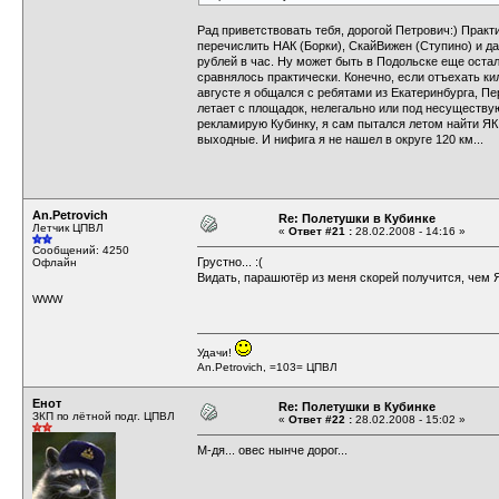
Рад приветствовать тебя, дорогой Петрович:) Практ
перечислить НАК (Борки), СкайВижен (Ступино) и д
рублей в час. Ну может быть в Подольске еще остал
сравнялось практически. Конечно, если отъехать ки
августе я общался с ребятами из Екатеринбурга, Пе
летает с площадок, нелегально или под несуществующ
рекламирую Кубинку, я сам пытался летом найти ЯК 
выходные. И нифига я не нашел в округе 120 км...
An.Petrovich
Re: Полетушки в Кубинке
Летчик ЦПВЛ
«
Ответ #21 :
28.02.2008 - 14:16 »
Сообщений: 4250
Грустно... :(
Офлайн
Видать, парашютёр из меня скорей получится, чем Я
WWW
Удачи!
An.Petrovich, =103= ЦПВЛ
Енот
Re: Полетушки в Кубинке
ЗКП по лётной подг. ЦПВЛ
«
Ответ #22 :
28.02.2008 - 15:02 »
М-дя... овес нынче дорог...