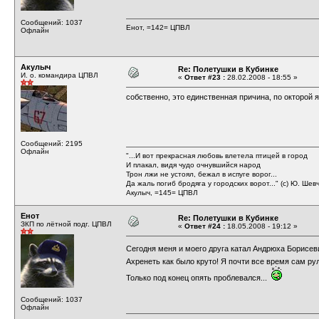
Сообщений: 1037
Енот, =142= ЦПВЛ
Офлайн
Акулыч
Re: Полетушки в Кубинке
И. о. командира ЦПВЛ
«
Ответ #23 :
28.02.2008 - 18:55 »
собственно, это единственная причина, по окторой 
Сообщений: 2195
Офлайн
"...И вот прекрасная любовь влетела птицей в город
И плакал, видя чудо очнувшийся народ
Трон лжи не устоял, бежал в испуге ворог...
Да жаль погиб бродяга у городских ворот..." (с) Ю. Шев
Акулыч, =145= ЦПВЛ
Енот
Re: Полетушки в Кубинке
ЗКП по лётной подг. ЦПВЛ
«
Ответ #24 :
18.05.2008 - 19:12 »
Сегодня меня и моего друга катал Андрюха Борисе
Ахренеть как было круто! Я почти все время сам р
Только под конец опять проблевался...
Сообщений: 1037
Офлайн