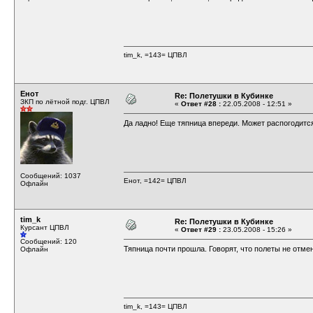
tim_k, =143= ЦПВЛ
Енот
Re: Полетушки в Кубинке
ЗКП по лётной подг. ЦПВЛ
«
Ответ #28 :
22.05.2008 - 12:51 »
Да ладно! Еще тяпница впереди. Может распогодитс
Сообщений: 1037
Енот, =142= ЦПВЛ
Офлайн
tim_k
Re: Полетушки в Кубинке
Курсант ЦПВЛ
«
Ответ #29 :
23.05.2008 - 15:26 »
Сообщений: 120
Тяпница почти прошла. Говорят, что полеты не отм
Офлайн
tim_k, =143= ЦПВЛ