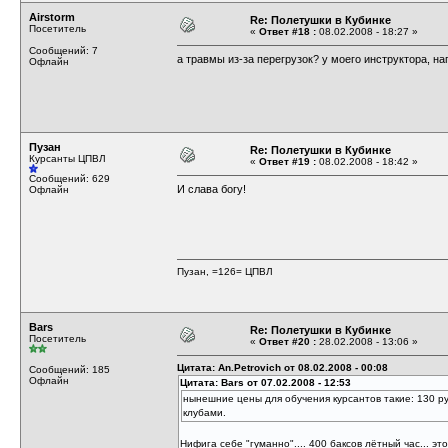
Airstorm
Re: Полетушки в Кубинке
Посетитель
«
Ответ #18 :
08.02.2008 - 18:27 »
Сообщений: 7
а травмы из-за перегрузок? у моего инструктора, на
Офлайн
Пузан
Re: Полетушки в Кубинке
Курсанты ЦПВЛ
«
Ответ #19 :
08.02.2008 - 18:42 »
Сообщений: 629
И слава богу!
Офлайн
Пузан, =126= ЦПВЛ
Bars
Re: Полетушки в Кубинке
Посетитель
«
Ответ #20 :
28.02.2008 - 13:06 »
Цитата: An.Petrovich от 08.02.2008 - 00:08
Сообщений: 185
Офлайн
Цитата: Bars от 07.02.2008 - 12:53
нынешние цены для обучения курсантов такие: 130 ру
клубами.
Нифига себе "гуманно".... 400 баксов лётный час... эт