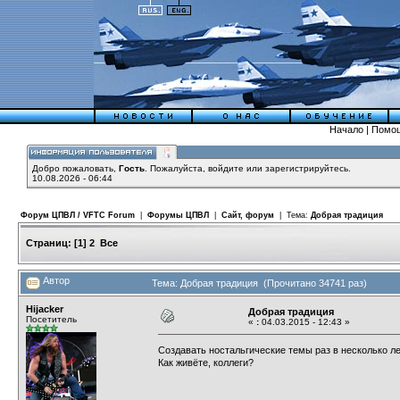
Начало
|
Помо
Добро пожаловать,
Гость
. Пожалуйста,
войдите
или
зарегистрируйтесь
.
10.08.2026 - 06:44
Форум ЦПВЛ / VFTC Forum
|
Форумы ЦПВЛ
|
Сайт, форум
| Тема:
Добрая традиция
Страниц:
[
1
]
2
Все
Автор
Тема: Добрая традиция (Прочитано 34741 раз)
Hijacker
Добрая традиция
Посетитель
«
:
04.03.2015 - 12:43 »
Создавать ностальгические темы раз в несколько 
Как живёте, коллеги?