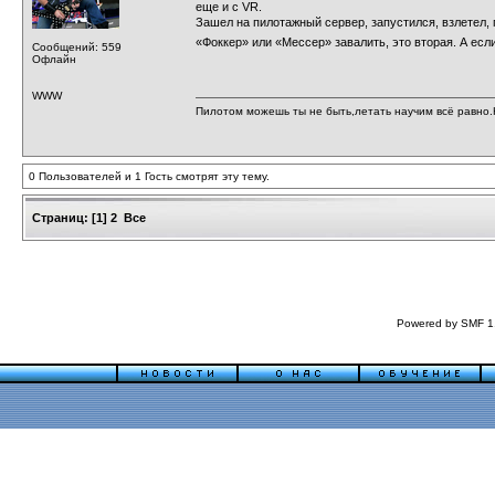
еще и с VR.
Зашел на пилотажный сервер, запустился, взлетел, п
«Фоккер» или «Мессер» завалить, это вторая. А если
Сообщений: 559
Офлайн
WWW
Пилотом можешь ты не быть,летать научим всё равно.Н
0 Пользователей и 1 Гость смотрят эту тему.
Страниц:
[
1
]
2
Все
Powered by SMF 1