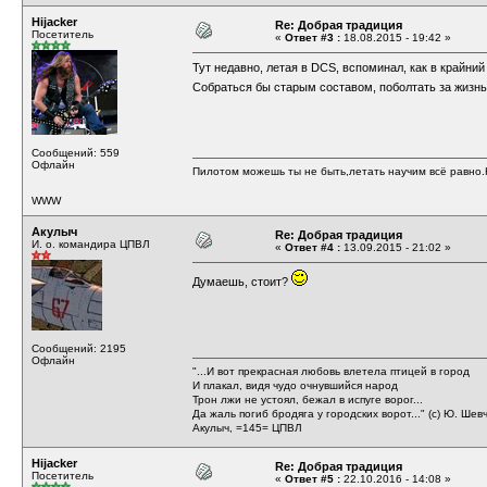
Hijacker
Re: Добрая традиция
Посетитель
«
Ответ #3 :
18.08.2015 - 19:42 »
Тут недавно, летая в DCS, вспоминал, как в крайний
Собраться бы старым составом, поболтать за жизн
Сообщений: 559
Офлайн
Пилотом можешь ты не быть,летать научим всё равно.Н
WWW
Акулыч
Re: Добрая традиция
И. о. командира ЦПВЛ
«
Ответ #4 :
13.09.2015 - 21:02 »
Думаешь, стоит?
Сообщений: 2195
Офлайн
"...И вот прекрасная любовь влетела птицей в город
И плакал, видя чудо очнувшийся народ
Трон лжи не устоял, бежал в испуге ворог...
Да жаль погиб бродяга у городских ворот..." (с) Ю. Шев
Акулыч, =145= ЦПВЛ
Hijacker
Re: Добрая традиция
Посетитель
«
Ответ #5 :
22.10.2016 - 14:08 »