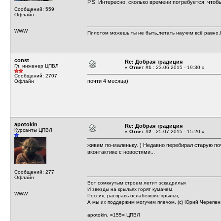
P.S. Интересно, сколько времени потребуется, чтоб
Сообщений: 559
Офлайн
WWW
Пилотом можешь ты не быть,летать научим всё равно.Н
const
Re: Добрая традиция
Гл. инженер ЦПВЛ
«
Ответ #1 :
23.06.2015 - 19:30 »
Сообщений: 2707
почти 4 месяца)
Офлайн
apotokin
Re: Добрая традиция
Курсанты ЦПВЛ
«
Ответ #2 :
25.07.2015 - 15:20 »
живем по-маленьку. ) Недавно перебирал старую почт
вконтактике с новостями...
Сообщений: 277
Офлайн
Вот сомкнутым строем летит эскадрилья
И звезды на крыльях горят кумачем.
WWW
Россия, расправь ослабевшие крылья,
А мы их поддержим могучим плечом. (c) Юрий Черепе
apotokin, =155= ЦПВЛ