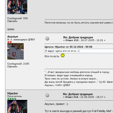
Сообщений: 559
Офлайн
Пилотом можешь ты не быть,летать научим всё равно.Н
WWW
Акулыч
Re: Добрая традиция
И. о. командира ЦПВЛ
«
Ответ #13 :
19.07.2025 - 11:01 »
Цитата: Hijacker от 30.12.2024 - 00:08
А вдруг здесь кто-то есть :-)
Кто-то есть
Сообщений: 2195
Офлайн
"...И вот прекрасная любовь влетела птицей в город
И плакал, видя чудо очнувшийся народ
Трон лжи не устоял, бежал в испуге ворог...
Да жаль погиб бродяга у городских ворот..." (с) Ю. Шев
Акулыч, =145= ЦПВЛ
Hijacker
Re: Добрая традиция
Посетитель
«
Ответ #14 :
22.09.2025 - 18:17 »
Акулыч, привет :-)
Тут в свете выхода в ранний доступ Full Fidelity М