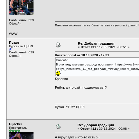
Сообщений: 559
Офлайн
Пилотом можешь ты не быть,летать научим всё равно.Н
WWW
Пузан
Re: Добрая традиция
Курсанты ЦПВЛ
«
Ответ #11 :
12.02.2021 - 03:51 »
Сообщений: 629
Цитата: const от 18.10.2020 - 12:31
Офлайн
Спасибо!
В это году мы еще рекород поставили:
https://www.1tv
petlya_nesterova_11_raz_podryad_mirovoy_rekord_rossi
Красиво
Ребят, а кто сайт поддерживает?
Пузан, =126= ЦПВЛ
Hijacker
Re: Добрая традиция
Посетитель
«
Ответ #12 :
30.12.2024 - 00:08 »
А вдруг здесь кто-то есть :-)