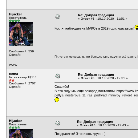
Hijacker
Re: Добрая традиция
Посетитель
«
Ответ #8 :
18.10.2020 - 11:51 »
Костя, наблюдал на МАКСе в 2019 году, красавцы!
Сообщений: 559
Офлайн
Пилотом можешь ты не быть,летать научим всё равно.Н
WWW
const
Re: Добрая традиция
Гл. инженер ЦПВЛ
«
Ответ #9 :
18.10.2020 - 12:31 »
Сообщений: 2707
Спасибо!
Офлайн
В это году мы еще рекород поставили:
https://www.1
petlya_nesterova_11_raz_podryad_mirovoy_rekord_ros
Hijacker
Re: Добрая традиция
Посетитель
«
Ответ #10 :
18.10.2020 - 12:43 »
Поздравляю! Это очень круто :-)