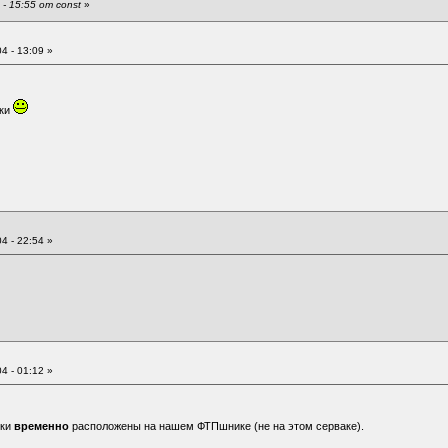
- 15:55 от const
»
4 - 13:09 »
уки
4 - 22:54 »
4 - 01:12 »
тки
временно
расположены на нашем ФТПшнике (не на этом серваке).