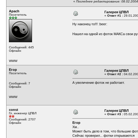
«
Последнее редактирование: 08.02.2004 
Apach
Галерея ЦПВЛ
Посетитель
«
Ответ #1 :
29.01.200
Ну наконец-то!!! :beer:
Нашел на одной из фоток МАКСа свои р
Сообщений: 445
Офлайн
WWW
Егор
Галерея ЦПВЛ
Посетитель
«
Ответ #2 :
04.02.200
А увеличение фоток не работает.
Сообщений: 7
Офлайн
WWW
const
Галерея ЦПВЛ
Гл. инженер ЦПВЛ
«
Ответ #3 :
05.02.200
Сообщений: 2707
Егор
Офлайн
Хм..
Может быть дело в том, что большие фо
Сейчас проверил... фотки открываются