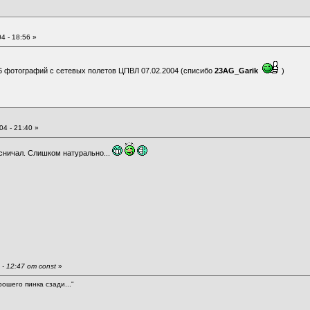
4 - 18:56 »
6 фотографий с
сетевых полетов ЦПВЛ
07.02.2004 (списибо
23AG_Garik
)
4 - 21:40 »
асничал. Слишком натурально...
- 12:47 от const
»
рошего пинка сзади..."