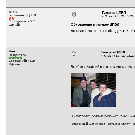
const
Галерея ЦПВЛ
Гл. инженер ЦПВЛ
«
Ответ #9 :
20.02.200
Сообщений: 2707
Обновление в
галерее ЦПВЛ
!
Офлайн
Добавлено 68 фотографий с
Д/Р ЦПВЛ
и 
Han
Галерея ЦПВЛ
Посетитель
«
Ответ #10 :
20.02.200
Сообщений: 4128
Офлайн
Все блин. Крайний раз я на камеру грим
«
Последнее редактирование: 21.02.2004 
"Уверенный шаг вперед - есть результат хо