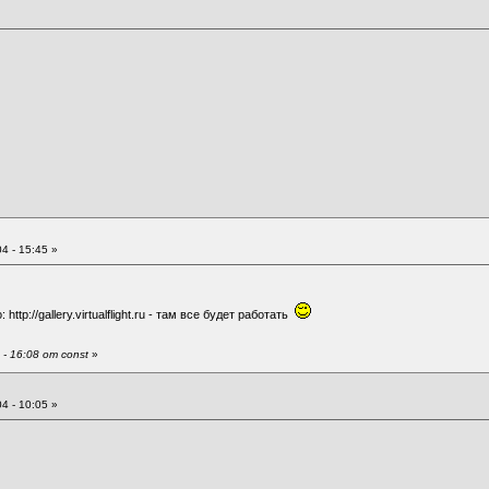
4 - 15:45 »
о:
http://gallery.virtualflight.ru
- там все будет работать
- 16:08 от const
»
4 - 10:05 »