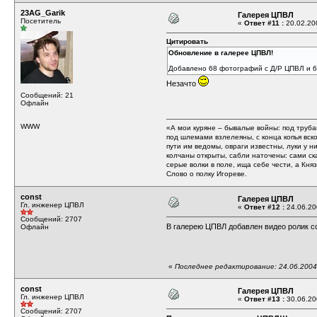
23AG_Garik
Галерея ЦПВЛ
Посетитель
«
Ответ #11 :
20.02.200
Цитировать
Обновление в
галерее ЦПВЛ
!
Добавлено 68 фотографий с
Д/Р ЦПВЛ
и 6
Незачто
Сообщений: 21
Офлайн
WWW
«А мои куряне – бывалые войны: под труба
под шлемами взлелеяны, с конца копья вск
пути им ведомы, овраги известны, луки у н
колчаны открыты, сабли наточены: сами ска
серые волки в поле, ища себе чести, а Кня
Слово о полку Игореве.
const
Галерея ЦПВЛ
Гл. инженер ЦПВЛ
«
Ответ #12 :
24.06.200
Сообщений: 2707
В
галерею ЦПВЛ
добавлен видео ролик со
Офлайн
«
Последнее редактирование: 24.06.2004 
const
Галерея ЦПВЛ
Гл. инженер ЦПВЛ
«
Ответ #13 :
30.06.200
Сообщений: 2707