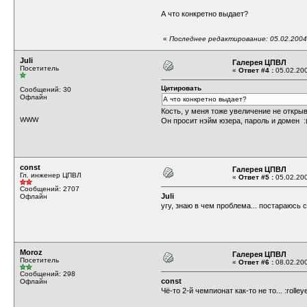
А что конкретно выдает?
«
Последнее редактирование: 05.02.2004 
Juli
Галерея ЦПВЛ
Посетитель
«
Ответ #4 :
05.02.200
Цитировать
Сообщений: 30
Офлайн
А что конкретно выдает?
Кость, у меня тоже увеличение не открыв
WWW
Он просит нэйм юзера, пароль и домен 
const
Галерея ЦПВЛ
Гл. инженер ЦПВЛ
«
Ответ #5 :
05.02.200
Сообщений: 2707
Juli
Офлайн
угу, знаю в чем проблема... постараюсь 
Moroz
Галерея ЦПВЛ
Посетитель
«
Ответ #6 :
08.02.200
Сообщений: 298
const
Офлайн
Чё-то 2-й чемпионат как-то не то... :rolle