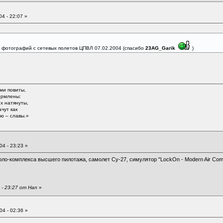
4 - 22:07 »
 фотографий с
сетевых полетов ЦПВЛ
07.02.2004 (спасибо
23AG_Garik
)
ми повиты,
ормлены:
их натянуты,
чут как
зю – славы.»
4 - 23:23 »
ло-комплекса высшего пилотажа, самолет Су-27, симулятор "LockOn - Modern Air Com
- 23:27 от Han
»
4 - 02:36 »