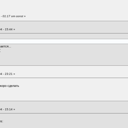
- 01:17 от const
»
4 - 15:44 »
ается...
:(
4 - 23:21 »
скоро сделать
4 - 15:14 »
yes: